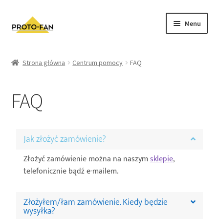
Menu
Sklep
Strona główna
Centrum pomocy
FAQ
Kursy Stomatologiczne
FAQ
O nas
FAQ
Jak złożyć zamówienie?
Zwroty i Reklamacje
Złożyć zamówienie można na naszym
sklepie
,
telefonicznie bądź e-mailem.
Regulamin sklepu
Złożyłem/łam zamówienie. Kiedy będzie
Polityka prywatności
wysyłka?