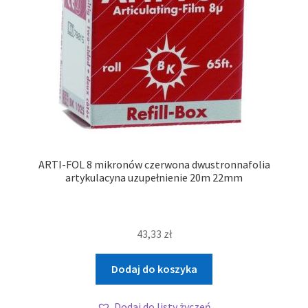
ARTI-FOL 8 mikronów czerwona dwustronnafolia
artykulacyna uzupełnienie 20m 22mm
43,33
zł
Dodaj do koszyka
Dodaj do listy życzeń