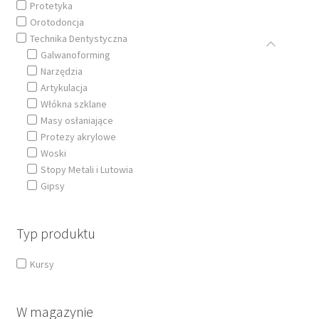
Protetyka
Kursy Stomatologiczne
Orotodoncja
Technika Dentystyczna
O nas
Galwanoforming
Narzędzia
Artykulacja
FAQ
Włókna szklane
Masy osłaniające
Zwroty i Reklamacje
Protezy akrylowe
Woski
Regulamin sklepu
Stopy Metali i Lutowia
Gipsy
Polityka prywatności
Typ produktu
Kursy
W magazynie