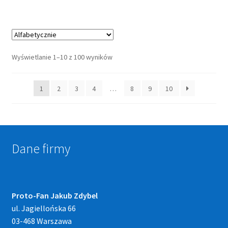
Wyświetlanie 1–10 z 100 wyników
1
2
3
4
…
8
9
10
Dane firmy
Proto-Fan Jakub Zdybel
ul. Jagiellońska 66
03-468 Warszawa