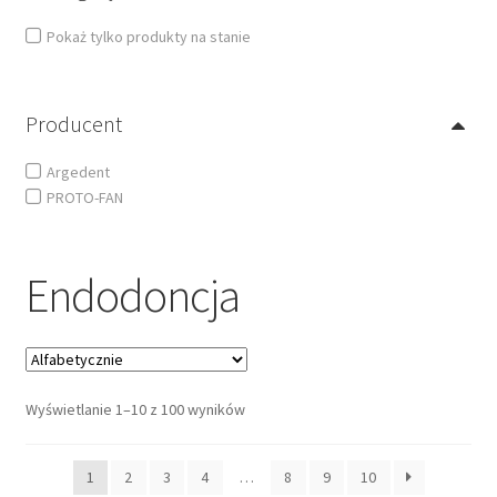
Pokaż tylko produkty na stanie
Producent
Argedent
PROTO-FAN
Endodoncja
Wyświetlanie 1–10 z 100 wyników
1
2
3
4
…
8
9
10