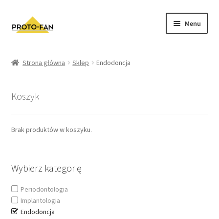
Menu
Sklep
Strona główna
Sklep
Endodoncja
Implantologia
Koszyk
Ortodoncja
Endodoncja
Brak produktów w koszyku.
Protetyka
Wybierz kategorię
Tech. Dentystyczna
Periodontologia
Implantologia
Peridontologia
Endodoncja