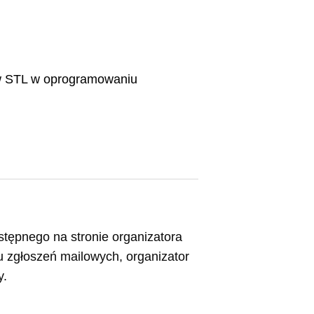
ków STL w oprogramowaniu
stępnego na stronie organizatora
ku zgłoszeń mailowych, organizator
y.