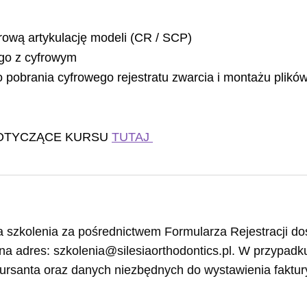
frową artykulację modeli (CR / SCP)
go z cyfrowym
do pobrania cyfrowego rejestratu zwarcia i montażu pli
OTYCZĄCE KURSU
TUTAJ
 szkolenia za pośrednictwem Formularza Rejestracji do
l na adres: szkolenia@silesiaorthodontics.pl. W przypad
kursanta oraz danych niezbędnych do wystawienia faktur