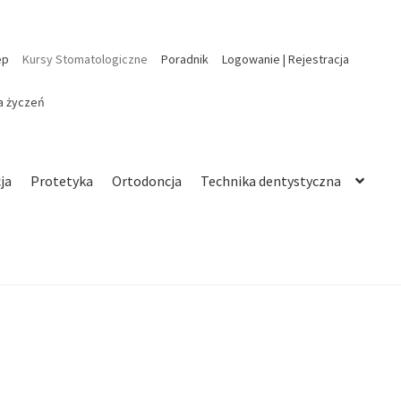
ep
Kursy Stomatologiczne
Poradnik
Logowanie | Rejestracja
ta życzeń
ja
Protetyka
Ortodoncja
Technika dentystyczna