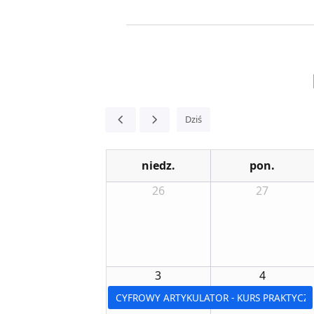
Dziś
niedz.
pon.
26
27
3
4
CYFROWY ARTYKULATOR - KURS PRAKTYCZ