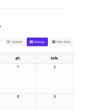
Y
Tydzień
Miesiąc
Plan Dnia
pt.
sob.
1
2
8
9