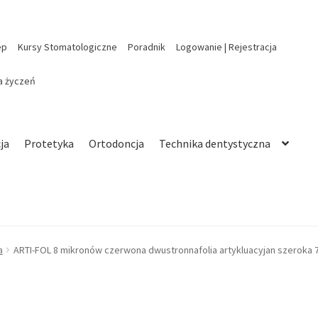
ep
Kursy Stomatologiczne
Poradnik
Logowanie | Rejestracja
ta życzeń
ja
Protetyka
Ortodoncja
Technika dentystyczna
a
ARTI-FOL 8 mikronów czerwona dwustronnafolia artykluacyjan szerok