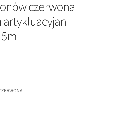
ronów czerwona
 artykluacyjan
15m
 CZERWONA