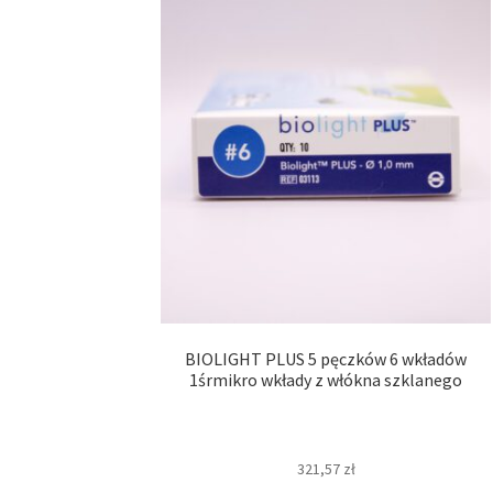
BIOLIGHT PLUS 5 pęczków 6 wkładów
1śrmikro wkłady z włókna szklanego
321,57
zł