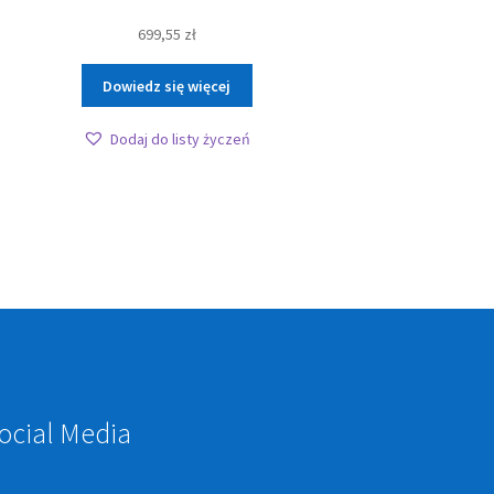
699,55
zł
Dowiedz się więcej
Dodaj do listy życzeń
ocial Media