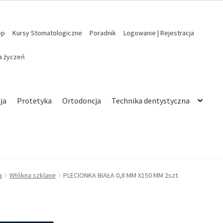
ep
Kursy Stomatologiczne
Poradnik
Logowanie | Rejestracja
ta życzeń
ja
Protetyka
Ortodoncja
Technika dentystyczna
a
Włókna szklane
PLECIONKA BIAŁA 0,8 MM X150 MM 2szt.