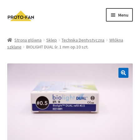
Menu
Sklep
Strona główna
Sklep
Technika Dentystyczna
Włókna
szklane
BIOLIGHT DUAL śr. 1 mm op.10 szt.
Kursy Stomatologiczne
O nas
FAQ
Zwroty i Reklamacje
Regulamin sklepu
Polityka prywatności