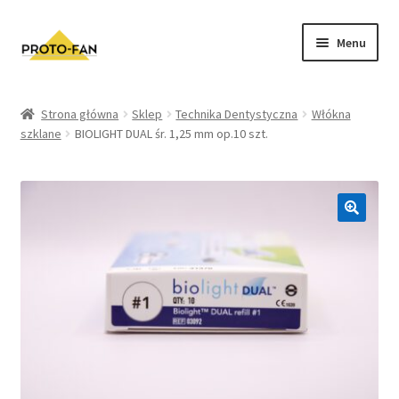
Menu
Sklep
Strona główna
Sklep
Technika Dentystyczna
Włókna
szklane
BIOLIGHT DUAL śr. 1,25 mm op.10 szt.
Kursy Stomatologiczne
O nas
FAQ
Zwroty i Reklamacje
Regulamin sklepu
Polityka prywatności