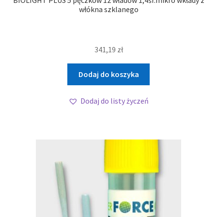
BIOLIGHT PLUS 5 pęczków 12 władów 1,4śr.mikro wkłady z
włókna szklanego
341,19
zł
Dodaj do koszyka
Dodaj do listy życzeń