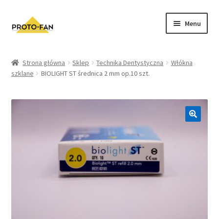
Menu
Sklep
Strona główna
Sklep
Technika Dentystyczna
Włókna
szklane
BIOLIGHT ST średnica 2 mm op.10 szt.
Kursy Stomatologiczne
O nas
FAQ
Zwroty i Reklamacje
Regulamin sklepu
Polityka prywatności