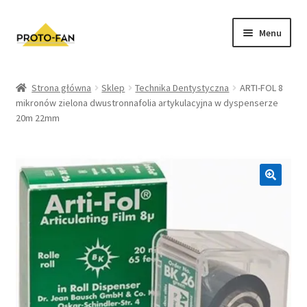
Menu
Sklep
Strona główna
Sklep
Technika Dentystyczna
ARTI-FOL 8
mikronów zielona dwustronnafolia artykulacyjna w dyspenserze
Kursy Stomatologiczne
20m 22mm
O nas
FAQ
Zwroty i Reklamacje
Regulamin sklepu
Polityka prywatności