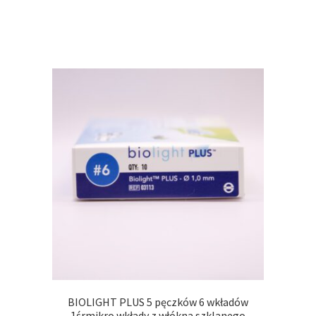
BIOLIGHT PLUS 5 pęczków 6 wkładów
1śrmikro wkłady z włókna szklanego