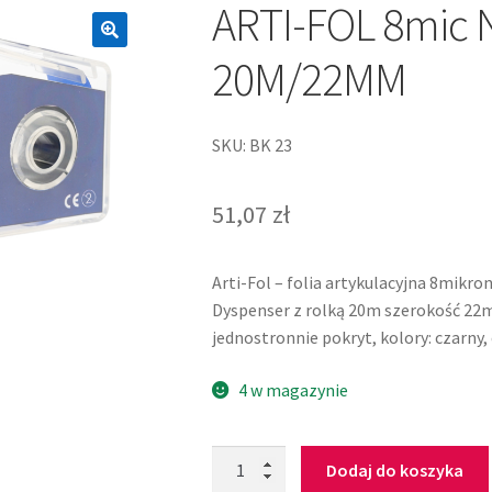
ARTI-FOL 8mic 
20M/22MM
SKU: BK 23
51,07
zł
Arti-Fol – folia artykulacyjna 8mikr
Dyspenser z rolką 20m szerokość 2
jednostronnie pokryt, kolory: czarny, 
4 w magazynie
Dodaj do koszyka