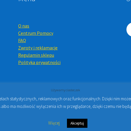
O nas
Centrum Pomocy
FAQ
Zwroty i reklamacje
Regulamin sklepu
Polityka prywatności
Używamy ciasteczek
celach statystycznych, reklamowych oraz funkcjonalnych. Dzięki nim mo
Online i Kursy Online Warszawa
- Sklep stomatologiczny w Warsz
 albo ma możliwość wyłączenia ich w przeglądarce, dzięki czemu nie będą
Więcej
Akceptuj