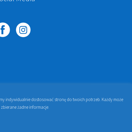
żemy indywidualnie dostosować stronę do twoich potrzeb. Każdy może
awie | Jakub Zdybel Proto-Fan
 zbierane żadne informacje.