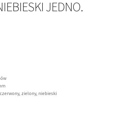
NIEBIESKI JEDNO.
onów
2mm
czerwony, zielony, niebieski