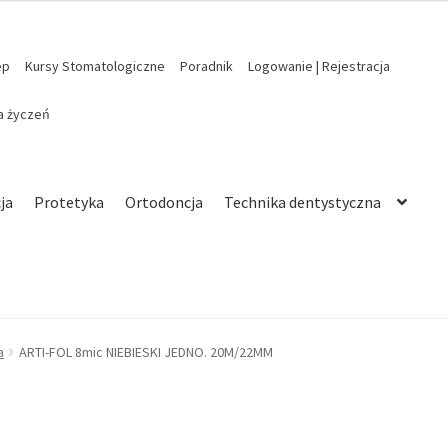
ep
Kursy Stomatologiczne
Poradnik
Logowanie | Rejestracja
ta życzeń
ja
Protetyka
Ortodoncja
Technika dentystyczna
a
ARTI-FOL 8mic NIEBIESKI JEDNO. 20M/22MM