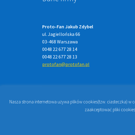
Proto-Fan Jakub Zdybel
ul. Jagiellońska 66
03-468 Warszawa
0048 22 677 28 14
0048 22 677 28 13
protofan@protofan.pl
Nasza strona internetowa używa plików cookies(tzw. ciasteczka) w 
© 2023
PROTO-FAN | Sklep Stomatologiczny 
zaakceptować pliki cookies