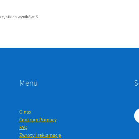
szystkich wyników: 5
Menu
S
O nas
Centrum Pomocy
FAQ
Zwroty i reklamacje