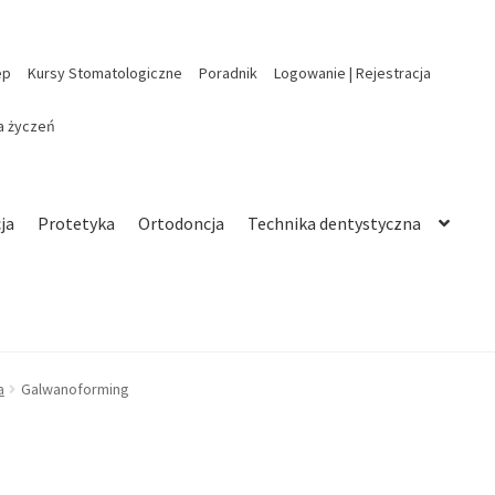
ep
Kursy Stomatologiczne
Poradnik
Logowanie | Rejestracja
ta życzeń
ja
Protetyka
Ortodoncja
Technika dentystyczna
a
Galwanoforming