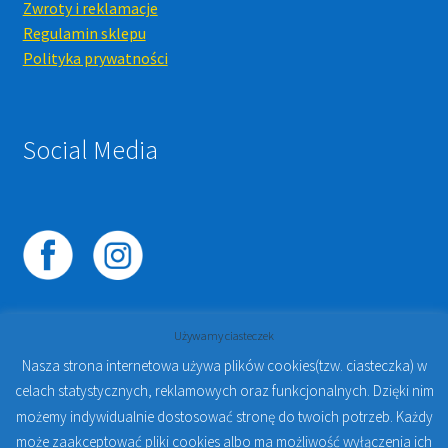
Zwroty i reklamacje
Regulamin sklepu
Polityka prywatności
Social Media
Używamy ciasteczek
Nasza strona internetowa używa plików cookies(tzw. ciasteczka) w
celach statystycznych, reklamowych oraz funkcjonalnych. Dzięki nim
© 2023
PROTO-FAN | Sklep Stomatologiczny Online i
możemy indywidualnie dostosować stronę do twoich potrzeb. Każdy
Kursy Online Warszawa
- Sklep stomatologiczny w
może zaakceptować pliki cookies albo ma możliwość wyłączenia ich
Warszawie | Jakub Zdybel Proto-Fan