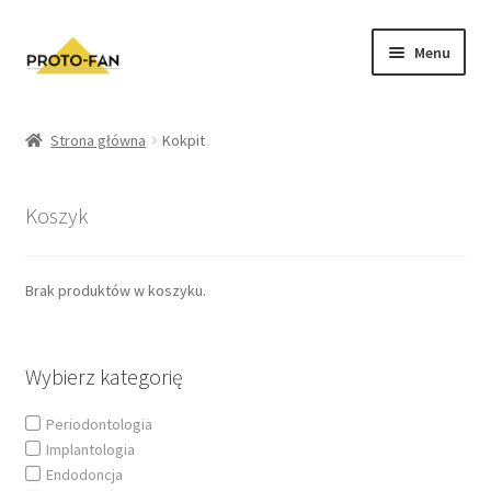
Menu
Sklep
Strona główna
Kokpit
Kursy Stomatologiczne
Koszyk
O nas
FAQ
Brak produktów w koszyku.
Zwroty i Reklamacje
Wybierz kategorię
Regulamin sklepu
Periodontologia
Implantologia
Polityka prywatności
Endodoncja