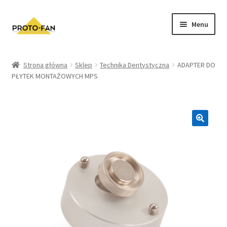
Menu
Sklep
Strona główna
Sklep
Technika Dentystyczna
ADAPTER DO
PŁYTEK MONTAŻOWYCH MPS
Kursy Stomatologiczne
O nas
FAQ
Zwroty i Reklamacje
Regulamin sklepu
Polityka prywatności