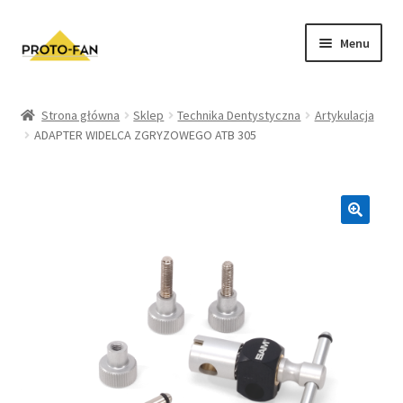
Menu
Sklep
Strona główna
Sklep
Technika Dentystyczna
Artykulacja
ADAPTER WIDELCA ZGRYZOWEGO ATB 305
Kursy Stomatologiczne
O nas
FAQ
Zwroty i Reklamacje
Regulamin sklepu
Polityka prywatności