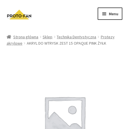
Menu
Sklep
Strona główna
Sklep
Technika Dentystyczna
Protezy
akrylowe
AKRYL DO WTRYSK ZEST 15 OPAQUE PINK ŻYŁK
Kursy Stomatologiczne
O nas
FAQ
Zwroty i Reklamacje
Regulamin sklepu
Polityka prywatności