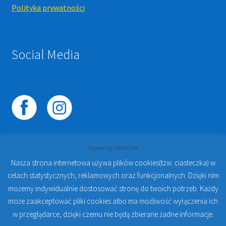
Polityka prywatności
Social Media
Używamy ciasteczek
Nasza strona internetowa używa plików cookies(tzw. ciasteczka) w
celach statystycznych, reklamowych oraz funkcjonalnych. Dzięki nim
© 2023
PROTO-FAN | Sklep Stomatologiczny Online i
możemy indywidualnie dostosować stronę do twoich potrzeb. Każdy
Kursy Online Warszawa
- Sklep stomatologiczny w
może zaakceptować pliki cookies albo ma możliwość wyłączenia ich
Warszawie | Jakub Zdybel Proto-Fan
w przeglądarce, dzięki czemu nie będą zbierane żadne informacje.