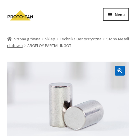
Menu
Sklep
Strona główna
Sklep
Technika Dentystyczna
Stopy Metali
i Lutowia
ARGELOY PARTIAL INGOT
Kursy Stomatologiczne
O nas
FAQ
Zwroty i Reklamacje
Regulamin sklepu
Polityka prywatności