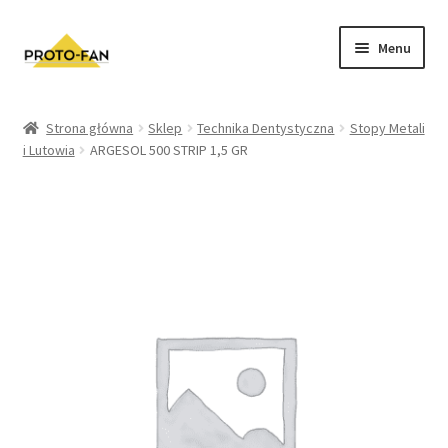
Menu
Sklep
Strona główna
Sklep
Technika Dentystyczna
Stopy Metali
i Lutowia
ARGESOL 500 STRIP 1,5 GR
Kursy Stomatologiczne
O nas
FAQ
Zwroty i Reklamacje
Regulamin sklepu
Polityka prywatności