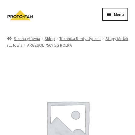
Menu
Sklep
Strona główna
Sklep
Technika Dentystyczna
Stopy Metali
i Lutowia
ARGESOL 750Y 5G ROLKA
Kursy Stomatologiczne
O nas
FAQ
Zwroty i Reklamacje
Regulamin sklepu
Polityka prywatności