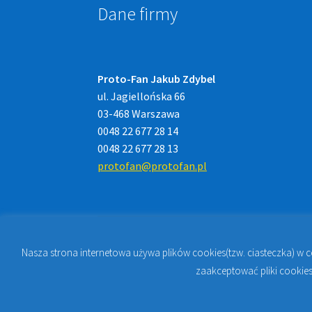
Dane firmy
Proto-Fan Jakub Zdybel
ul. Jagiellońska 66
03-468 Warszawa
0048 22 677 28 14
0048 22 677 28 13
protofan@protofan.pl
Nasza strona internetowa używa plików cookies(tzw. ciasteczka) w 
© 2023
PROTO-FAN | Sklep Stomatologiczny 
zaakceptować pliki cookies