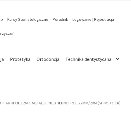
ep
Kursy Stomatologiczne
Poradnik
Logowanie | Rejestracja
ta życzeń
ja
Protetyka
Ortodoncja
Technika dentystyczna
a
ARTIFOL 12MIC METALLIC NIEB JEDNO. ROL.22MM/20M (SHIMSTOCK)