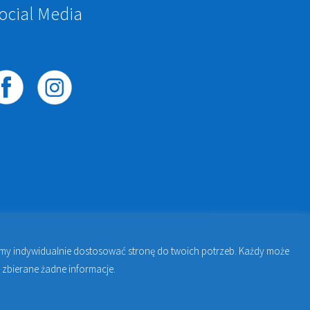
ocial Media
żemy indywidualnie dostosować stronę do twoich potrzeb. Każdy może
awie | Jakub Zdybel Proto-Fan
 zbierane żadne informacje.