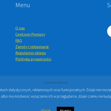
Menu
S
O nas
Centrum Pomocy
FAQ
Zwroty i reklamacje
Regulamin sklepu
Polityka prywatności
Używamy ciasteczek
celach statystycznych, reklamowych oraz funkcjonalnych. Dzięki nim mo
Online i Kursy Online Warszawa
- Sklep stomatologiczny w Warsz
 albo ma możliwość wyłączenia ich w przeglądarce, dzięki czemu nie będą
Więcej
Akceptuj