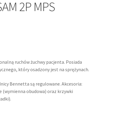
SAM 2P MPS
onalną ruchów żuchwy pacjenta. Posiada
znego, który osadzony jest na sprężynach.
dnicy Bennetta są regulowane. Akcesoria:
we (wymienna obudowa) oraz krzywki
adki).