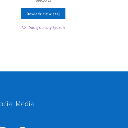
699,55
zł
Dowiedz się więcej
Dodaj do listy życzeń
ocial Media