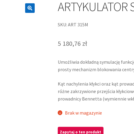
ARTYKULATOR 
SKU: ART 315M
5 180,76
zł
Umożliwia dokładną symulację funkcj
prosty mechanizm blokowania centryc
Kąt nachylenia kłykci oraz kąt prowa
różne zakrzywione przejścia kłykcio
prowadnicy Bennetta (wymiennie wkł
Brak w magazynie