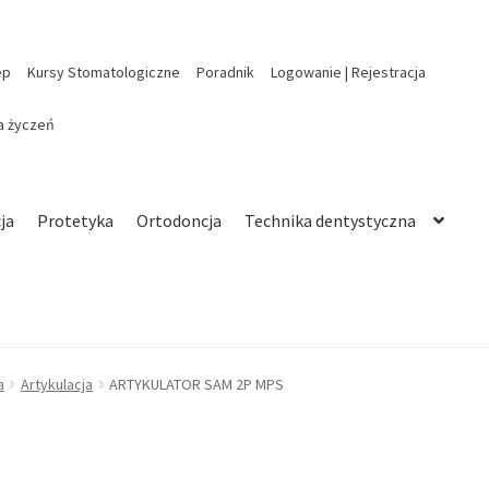
ep
Kursy Stomatologiczne
Poradnik
Logowanie | Rejestracja
ta życzeń
ja
Protetyka
Ortodoncja
Technika dentystyczna
a
Artykulacja
ARTYKULATOR SAM 2P MPS