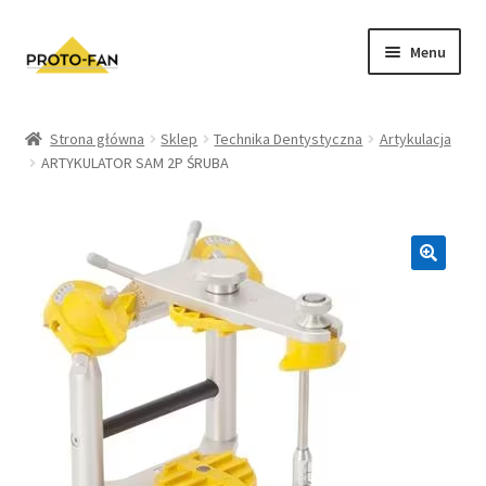
Menu
Sklep
Strona główna
Sklep
Technika Dentystyczna
Artykulacja
ARTYKULATOR SAM 2P ŚRUBA
Kursy Stomatologiczne
O nas
FAQ
Zwroty i Reklamacje
Regulamin sklepu
Polityka prywatności