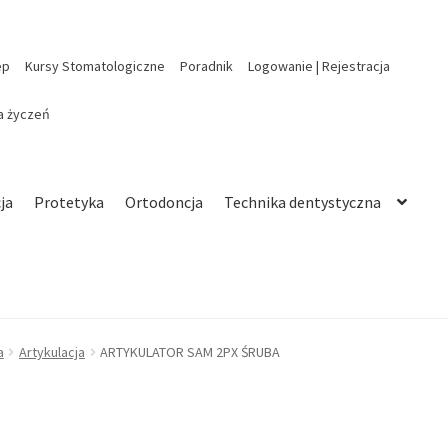
ep
Kursy Stomatologiczne
Poradnik
Logowanie | Rejestracja
ta życzeń
ja
Protetyka
Ortodoncja
Technika dentystyczna
a
Artykulacja
ARTYKULATOR SAM 2PX ŚRUBA