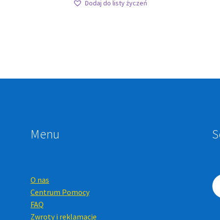
Dodaj do listy życzeń
Menu
S
O nas
Centrum Pomocy
FAQ
Zwroty i reklamacje