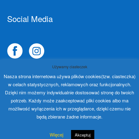
Social Media
Używamy ciasteczek
Nasza strona internetowa używa plików cookies(tzw. ciasteczka)
w celach statystycznych, reklamowych oraz funkcjonalnych.
Dzięki nim możemy indywidualnie dostosować stronę do twoich
© 2023
PROTO-FAN | Sklep Stomatologiczny Online i
potrzeb. Każdy może zaakceptować pliki cookies albo ma
Kursy Online Warszawa
- Sklep stomatologiczny w
możliwość wyłączenia ich w przeglądarce, dzięki czemu nie
Warszawie | Jakub Zdybel Proto-Fan
będą zbierane żadne informacje.
0
Więcej
Akceptuj
Szukaj