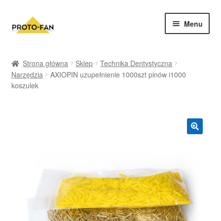
Menu
Sklep
Strona główna
Sklep
Technika Dentystyczna
Narzędzia
AXIOPIN uzupełnienie 1000szt pinów i1000
Kursy Stomatologiczne
koszulek
O nas
FAQ
Zwroty i Reklamacje
Regulamin sklepu
Polityka prywatności