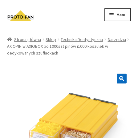
Menu
Sklep
Strona główna
Sklep
Technika Dentystyczna
Narzędzia
AXIOPIN w AXIOBOX po 1000szt pinów i1000 koszulek w
Kursy Stomatologiczne
dedykowanych szufladkach
O nas
FAQ
Zwroty i Reklamacje
Regulamin sklepu
Polityka prywatności