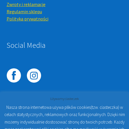
Zwroty i reklamacje
Regulamin sklepu
Polityka prywatności
Social Media
Używamy ciasteczek
Nasza strona internetowa używa plików cookies(tzw. ciasteczka) w
celach statystycznych, reklamowych oraz funkcjonalnych. Dzięki nim
© 2023
PROTO-FAN | Sklep Stomatologiczny Online i
możemy indywidualnie dostosować stronę do twoich potrzeb. Każdy
Kursy Online Warszawa
- Sklep stomatologiczny w