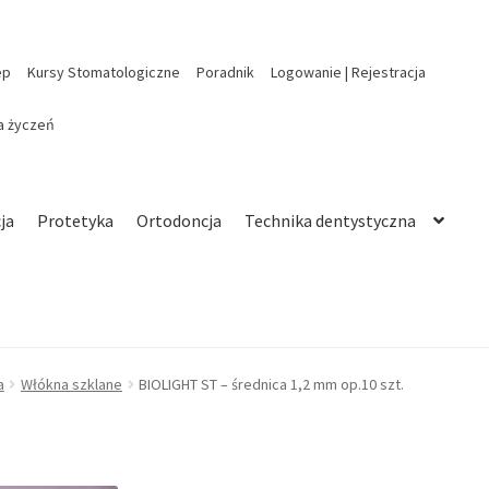
ep
Kursy Stomatologiczne
Poradnik
Logowanie | Rejestracja
ta życzeń
ja
Protetyka
Ortodoncja
Technika dentystyczna
a
Włókna szklane
BIOLIGHT ST – średnica 1,2 mm op.10 szt.