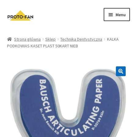
Menu
Sklep
Strona główna
Sklep
Technika Dentystyczna
KALKA
PODKOWIAS KASET PLAST 50KART NIEB
Kursy Stomatologiczne
O nas
FAQ
Zwroty i Reklamacje
Regulamin sklepu
Polityka prywatności