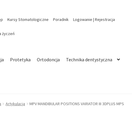
ep
Kursy Stomatologiczne
Poradnik
Logowanie | Rejestracja
ta życzeń
ja
Protetyka
Ortodoncja
Technika dentystyczna
a
Artykulacja
MPV MANDIBULAR POSITIONS VARIATOR III 3DPLUS MPS