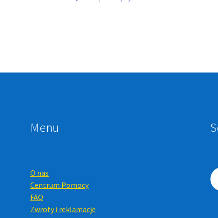
Menu
S
O nas
Centrum Pomocy
FAQ
Zwroty i reklamacje