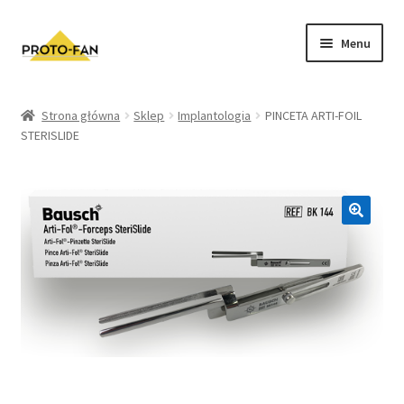
Menu
Sklep
Strona główna
Sklep
Implantologia
PINCETA ARTI-FOIL
STERISLIDE
Kursy Stomatologiczne
O nas
FAQ
Zwroty i Reklamacje
Regulamin sklepu
Polityka prywatności