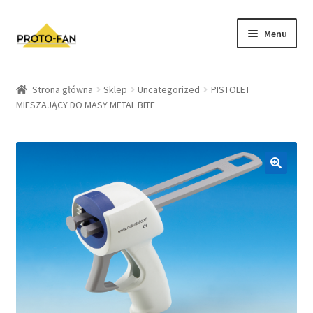
Menu
Sklep
Strona główna
Sklep
Uncategorized
PISTOLET
MIESZAJĄCY DO MASY METAL BITE
Kursy Stomatologiczne
O nas
FAQ
Zwroty i Reklamacje
Regulamin sklepu
Polityka prywatności