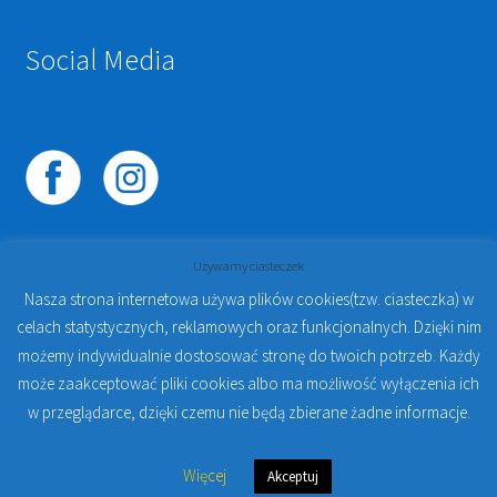
Social Media
Używamy ciasteczek
Nasza strona internetowa używa plików cookies(tzw. ciasteczka) w
celach statystycznych, reklamowych oraz funkcjonalnych. Dzięki nim
© 2023
PROTO-FAN | Sklep Stomatologiczny Online i
możemy indywidualnie dostosować stronę do twoich potrzeb. Każdy
Kursy Online Warszawa
- Sklep stomatologiczny w
może zaakceptować pliki cookies albo ma możliwość wyłączenia ich
Warszawie | Jakub Zdybel Proto-Fan
w przeglądarce, dzięki czemu nie będą zbierane żadne informacje.
0
Więcej
Akceptuj
Szukaj