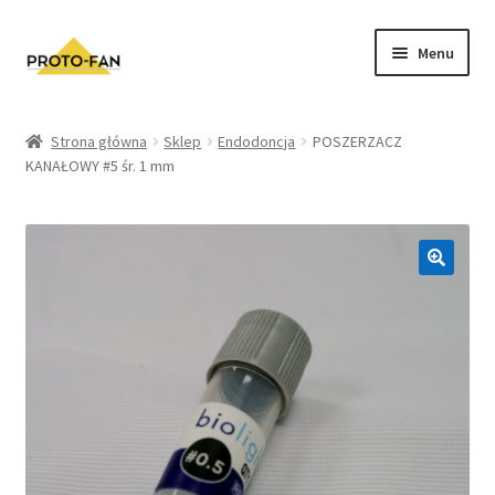
Menu
Sklep
Strona główna
Sklep
Endodoncja
POSZERZACZ
KANAŁOWY #5 śr. 1 mm
Kursy Stomatologiczne
O nas
FAQ
Zwroty i Reklamacje
Regulamin sklepu
Polityka prywatności