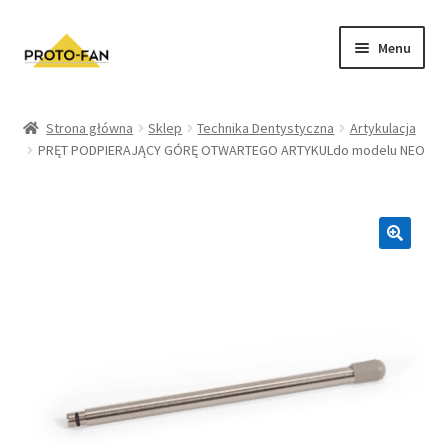
Menu
Sklep
Strona główna
Sklep
Technika Dentystyczna
Artykulacja
PRĘT PODPIERAJĄCY GÓRĘ OTWARTEGO ARTYKULdo modelu NEO
Kursy Stomatologiczne
O nas
FAQ
Zwroty i Reklamacje
Regulamin sklepu
Polityka prywatności