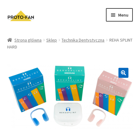
Menu
Sklep
Strona główna
Sklep
Technika Dentystyczna
REHA SPLINT
HARD
Kursy Stomatologiczne
O nas
FAQ
Zwroty i Reklamacje
Regulamin sklepu
Polityka prywatności