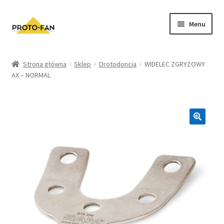
Menu
Sklep
Strona główna
Sklep
Orotodoncja
WIDELEC ZGRYZOWY
AX – NORMAL
Kursy Stomatologiczne
O nas
FAQ
Zwroty i Reklamacje
Regulamin sklepu
Polityka prywatności