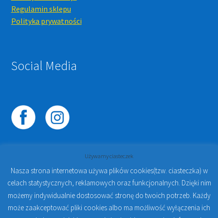
Regulamin sklepu
Polityka prywatności
Social Media
Używamy ciasteczek
Nasza strona internetowa używa plików cookies(tzw. ciasteczka) w
celach statystycznych, reklamowych oraz funkcjonalnych. Dzięki nim
© 2023
PROTO-FAN | Sklep Stomatologiczny Online i
możemy indywidualnie dostosować stronę do twoich potrzeb. Każdy
Kursy Online Warszawa
- Sklep stomatologiczny w
może zaakceptować pliki cookies albo ma możliwość wyłączenia ich
Warszawie | Jakub Zdybel Proto-Fan