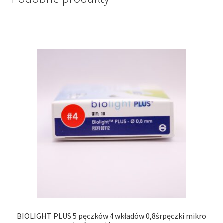
BIOLIGHT PLUS 5 pęczków 4 wkładów 0,8śrpęczki mikro