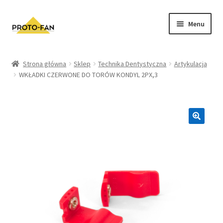
Menu
Sklep
Strona główna
Sklep
Technika Dentystyczna
Artykulacja
WKŁADKI CZERWONE DO TORÓW KONDYL 2PX,3
Kursy Stomatologiczne
O nas
FAQ
Zwroty i Reklamacje
Regulamin sklepu
Polityka prywatności