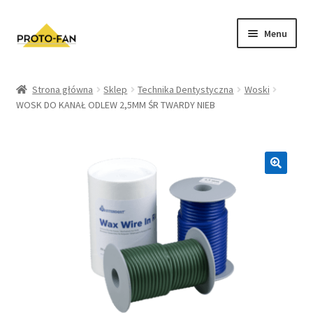
Menu
Sklep
Strona główna
Sklep
Technika Dentystyczna
Woski
WOSK DO KANAŁ ODLEW 2,5MM ŚR TWARDY NIEB
Kursy Stomatologiczne
O nas
FAQ
Zwroty i Reklamacje
Regulamin sklepu
Polityka prywatności