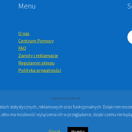
Menu
S
O nas
Centrum Pomocy
FAQ
Zwroty i reklamacje
Regulamin sklepu
Polityka prywatności
Używamy ciasteczek
celach statystycznych, reklamowych oraz funkcjonalnych. Dzięki nim mo
Online i Kursy Online Warszawa
- Sklep stomatologiczny w Warsz
 albo ma możliwość wyłączenia ich w przeglądarce, dzięki czemu nie będą
Więcej
Akceptuj