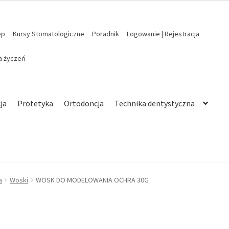
ep
Kursy Stomatologiczne
Poradnik
Logowanie | Rejestracja
ta życzeń
ja
Protetyka
Ortodoncja
Technika dentystyczna
a
Woski
WOSK DO MODELOWANIA OCHRA 30G