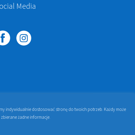
ocial Media
żemy indywidualnie dostosować stronę do twoich potrzeb. Każdy może
awie | Jakub Zdybel Proto-Fan
 zbierane żadne informacje.