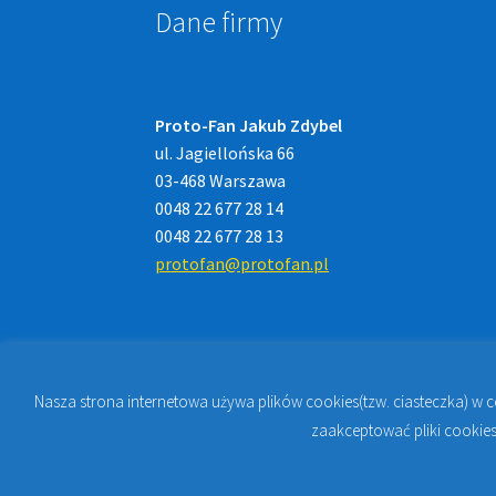
Dane firmy
Proto-Fan Jakub Zdybel
ul. Jagiellońska 66
03-468 Warszawa
0048 22 677 28 14
0048 22 677 28 13
protofan@protofan.pl
Nasza strona internetowa używa plików cookies(tzw. ciasteczka) w 
© 2023
PROTO-FAN | Sklep Stomatologiczny 
zaakceptować pliki cookies