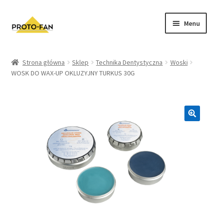
Menu
Sklep
Strona główna
Sklep
Technika Dentystyczna
Woski
WOSK DO WAX-UP OKLUZYJNY TURKUS 30G
Kursy Stomatologiczne
O nas
FAQ
Zwroty i Reklamacje
Regulamin sklepu
Polityka prywatności