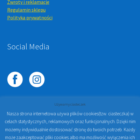
Zwroty i reklamacje
Regulamin sklepu
Polityka prywatności
Social Media
Używamy ciasteczek
Nasza strona internetowa używa plików cookies(tzw. ciasteczka) w
celach statystycznych, reklamowych oraz funkcjonalnych. Dzięki nim
© 2023
PROTO-FAN | Sklep Stomatologiczny Online i
możemy indywidualnie dostosować stronę do twoich potrzeb. Każdy
Kursy Online Warszawa
- Sklep stomatologiczny w
może zaakceptować pliki cookies albo ma możliwość wyłączenia ich
Warszawie | Jakub Zdybel Proto-Fan