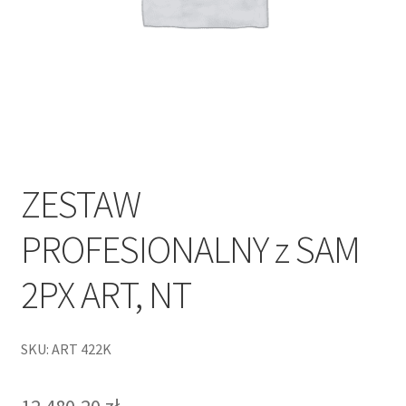
ZESTAW
PROFESIONALNY z SAM
2PX ART, NT
SKU: ART 422K
12 480,20
zł