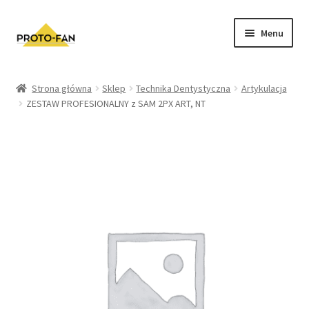
Menu
Sklep
Strona główna
Sklep
Technika Dentystyczna
Artykulacja
ZESTAW PROFESIONALNY z SAM 2PX ART, NT
Kursy Stomatologiczne
O nas
FAQ
Zwroty i Reklamacje
Regulamin sklepu
Polityka prywatności