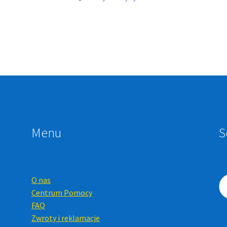
Menu
S
O nas
Centrum Pomocy
FAQ
Zwroty i reklamacje