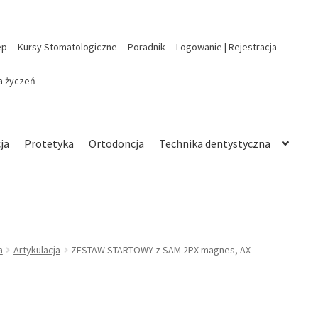
ep
Kursy Stomatologiczne
Poradnik
Logowanie | Rejestracja
ta życzeń
ja
Protetyka
Ortodoncja
Technika dentystyczna
a
Artykulacja
ZESTAW STARTOWY z SAM 2PX magnes, AX