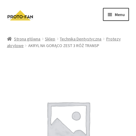
Menu
Sklep
Strona główna
Sklep
Technika Dentystyczna
Protezy
akrylowe
AKRYL NA GORĄCO ZEST 3 RÓŻ TRANSP
Kursy Stomatologiczne
O nas
FAQ
Zwroty i Reklamacje
Regulamin sklepu
Polityka prywatności