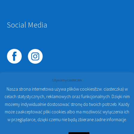
Social Media
Używamy ciasteczek
Nasza strona internetowa używa plików cookies(tzw. ciasteczka) w
celach statystycznych, reklamowych oraz funkcjonalnych. Dzięki nim
© 2023
PROTO-FAN | Sklep Stomatologiczny Online i
możemy indywidualnie dostosować stronę do twoich potrzeb. Każdy
Kursy Online Warszawa
- Sklep stomatologiczny w
może zaakceptować pliki cookies albo ma możliwość wyłączenia ich
Warszawie | Jakub Zdybel Proto-Fan
w przeglądarce, dzięki czemu nie będą zbierane żadne informacje.
0