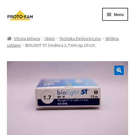
Menu
Sklep
Strona główna
Sklep
Technika Dentystyczna
Włókna
szklane
BIOLIGHT ST średnica 1,7 mm op.10 szt.
Kursy Stomatologiczne
O nas
FAQ
Zwroty i Reklamacje
Regulamin sklepu
Polityka prywatności