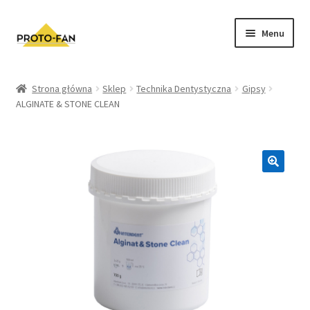
Menu
Sklep
Strona główna
Sklep
Technika Dentystyczna
Gipsy
ALGINATE & STONE CLEAN
Kursy Stomatologiczne
O nas
FAQ
Zwroty i Reklamacje
Regulamin sklepu
Polityka prywatności