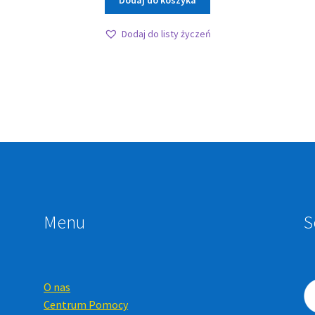
Dodaj do koszyka
Dodaj do listy życzeń
Menu
S
O nas
Centrum Pomocy