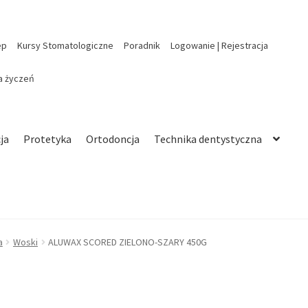
ep
Kursy Stomatologiczne
Poradnik
Logowanie | Rejestracja
ta życzeń
ja
Protetyka
Ortodoncja
Technika dentystyczna
a
Woski
ALUWAX SCORED ZIELONO-SZARY 450G