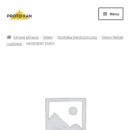
Menu
Sklep
Strona główna
Sklep
Technika Dentystyczna
Stopy Metali
i Lutowia
ARGEDENT EURO
Kursy Stomatologiczne
O nas
FAQ
Zwroty i Reklamacje
Regulamin sklepu
Polityka prywatności