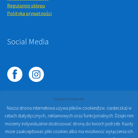
Regulamin sklepu
Polityka prywatności
Social Media
Używamy ciasteczek
Nasza strona internetowa używa plików cookies(tzw. ciasteczka) w
celach statystycznych, reklamowych oraz funkcjonalnych. Dzięki nim
© 2023
PROTO-FAN | Sklep Stomatologiczny Online i
możemy indywidualnie dostosować stronę do twoich potrzeb. Każdy
Kursy Online Warszawa
- Sklep stomatologiczny w
może zaakceptować pliki cookies albo ma możliwość wyłączenia ich
Warszawie | Jakub Zdybel Proto-Fan