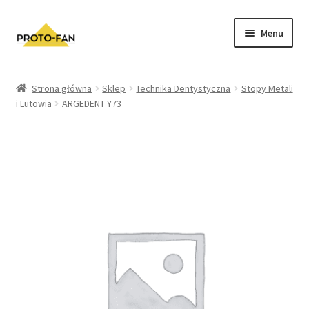
Menu
Sklep
Strona główna
Sklep
Technika Dentystyczna
Stopy Metali
i Lutowia
ARGEDENT Y73
Kursy Stomatologiczne
O nas
FAQ
Zwroty i Reklamacje
Regulamin sklepu
Polityka prywatności