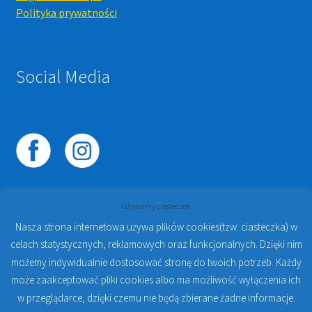
Polityka prywatności
Social Media
Używamy ciasteczek
Nasza strona internetowa używa plików cookies(tzw. ciasteczka) w
celach statystycznych, reklamowych oraz funkcjonalnych. Dzięki nim
© 2023
PROTO-FAN | Sklep Stomatologiczny Online i
możemy indywidualnie dostosować stronę do twoich potrzeb. Każdy
Kursy Online Warszawa
- Sklep stomatologiczny w
może zaakceptować pliki cookies albo ma możliwość wyłączenia ich
Warszawie | Jakub Zdybel Proto-Fan
w przeglądarce, dzięki czemu nie będą zbierane żadne informacje.