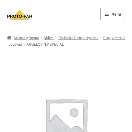
Menu
Sklep
Strona główna
Sklep
Technika Dentystyczna
Stopy Metali
i Lutowia
ARGELOY N.P.SPECIAL
Kursy Stomatologiczne
O nas
FAQ
Zwroty i Reklamacje
Regulamin sklepu
Polityka prywatności