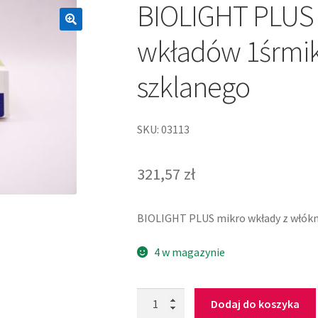
BIOLIGHT PLUS 
wkładów 1śrmik
szklanego
SKU: 03113
321,57
zł
BIOLIGHT PLUS mikro wkłady z włók
4 w magazynie
Dodaj do koszyka