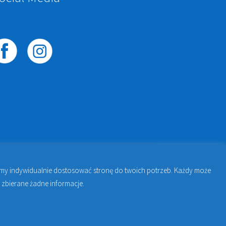
żemy indywidualnie dostosować stronę do twoich potrzeb. Każdy może
awie | Jakub Zdybel Proto-Fan
 zbierane żadne informacje.