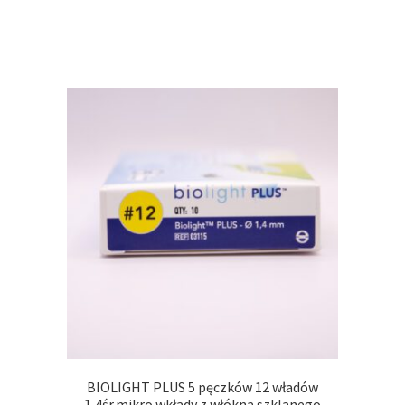
BIOLIGHT PLUS 5 pęczków 12 władów
1,4śr.mikro wkłady z włókna szklanego