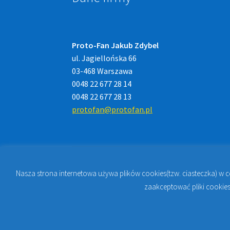
Proto-Fan Jakub Zdybel
ul. Jagiellońska 66
03-468 Warszawa
0048 22 677 28 14
0048 22 677 28 13
protofan@protofan.pl
Nasza strona internetowa używa plików cookies(tzw. ciasteczka) w 
© 2023
PROTO-FAN | Sklep Stomatologiczny 
zaakceptować pliki cookies