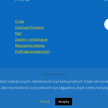
O nas
Centrum Pomocy
FAQ
Zwroty i reklamacje
Regulamin sklepu
Polityka prywatności
Używamy ciasteczek
celach statystycznych, reklamowych oraz funkcjonalnych. Dzięki nim mo
Online i Kursy Online Warszawa
- Sklep stomatologiczny w Warsz
 albo ma możliwość wyłączenia ich w przeglądarce, dzięki czemu nie będą
Więcej
Akceptuj