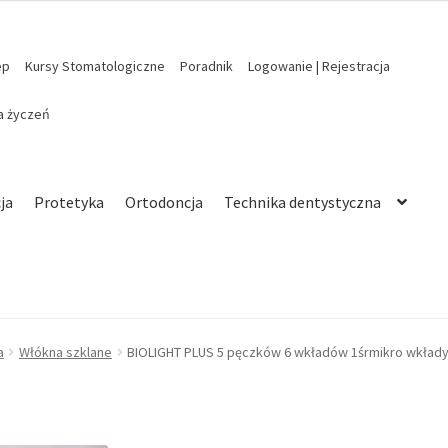
ep
Kursy Stomatologiczne
Poradnik
Logowanie | Rejestracja
ta życzeń
ja
Protetyka
Ortodoncja
Technika dentystyczna
a
Włókna szklane
BIOLIGHT PLUS 5 pęczków 6 wkładów 1śrmikro wkłady