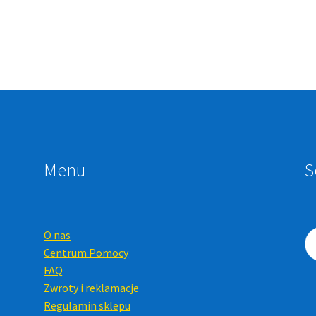
Menu
S
O nas
Centrum Pomocy
FAQ
Zwroty i reklamacje
Regulamin sklepu