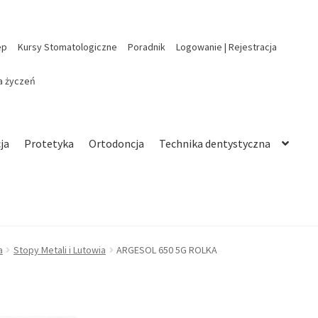
ep
Kursy Stomatologiczne
Poradnik
Logowanie | Rejestracja
ta życzeń
ja
Protetyka
Ortodoncja
Technika dentystyczna
a
Stopy Metali i Lutowia
ARGESOL 650 5G ROLKA