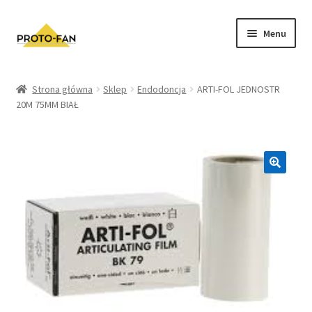
Menu
Sklep
Strona główna
Sklep
Endodoncja
ARTI-FOL JEDNOSTR
20M 75MM BIAŁ
Kursy Stomatologiczne
O nas
FAQ
Zwroty i Reklamacje
Regulamin sklepu
Polityka prywatności