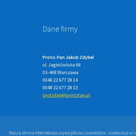
Dane firmy
Proto-Fan Jakub Zdybel
ul. Jagiellońska 66
03-468 Warszawa
0048 22 677 28 14
0048 22 677 28 13
protofan@protofan.pl
Nasza strona internetowa używa plików cookies(tzw. ciasteczka) w 
© 2023
PROTO-FAN | Sklep Stomatologiczny 