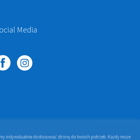
ocial Media
żemy indywidualnie dostosować stronę do twoich potrzeb. Każdy może
awie | Jakub Zdybel Proto-Fan