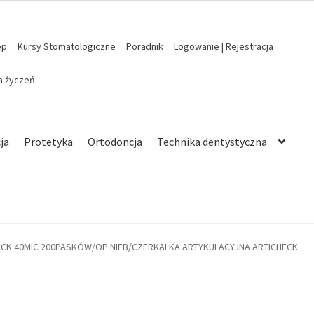
ep
Kursy Stomatologiczne
Poradnik
Logowanie | Rejestracja
ta życzeń
ja
Protetyka
Ortodoncja
Technika dentystyczna
ECK 40MIC 200PASKÓW/OP NIEB/CZERKALKA ARTYKULACYJNA ARTICHECK