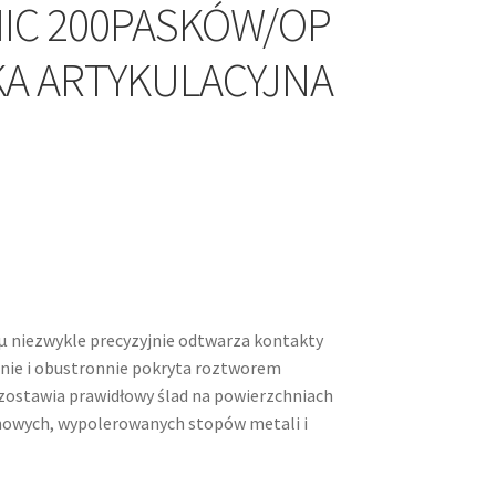
MIC 200PASKÓW/OP
KA ARTYKULACYJNA
0µ niezwykle precyzyjnie odtwarza kontakty
nie i obustronnie pokryta roztworem
zostawia prawidłowy ślad na powierzchniach
lanowych, wypolerowanych stopów metali i