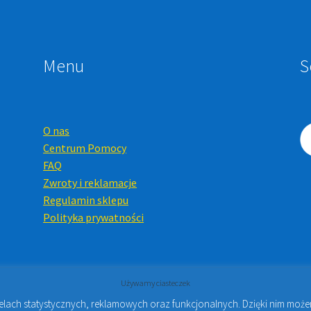
Menu
S
O nas
Centrum Pomocy
FAQ
Zwroty i reklamacje
Regulamin sklepu
Polityka prywatności
Używamy ciasteczek
celach statystycznych, reklamowych oraz funkcjonalnych. Dzięki nim mo
Online i Kursy Online Warszawa
- Sklep stomatologiczny w Warsz